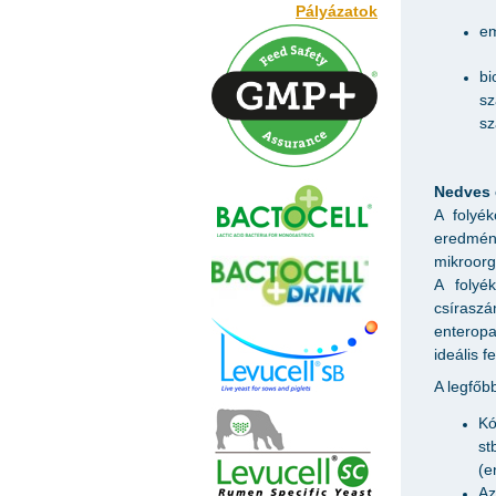
Pályázatok
em
b
sz
sz
Nedves e
A folyé
eredmény
mikroorg
A folyé
csíraszá
enteropa
ideális f
A legfőb
Kó
st
(e
Az