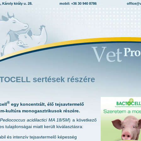
 Károly király u. 28.
mobil: +36 30 940 8786
office@
OCELL sertések részére
®
cell
egy koncentrált, élő tejsavtermelő
um-kultúra monogasztrikusok részére.
(Pediococcus acidilactici MA 18/5M
) a következő
es tulajdonságai miatt került kiválasztásra:
abil és intenzív tejsavtermelő képesség