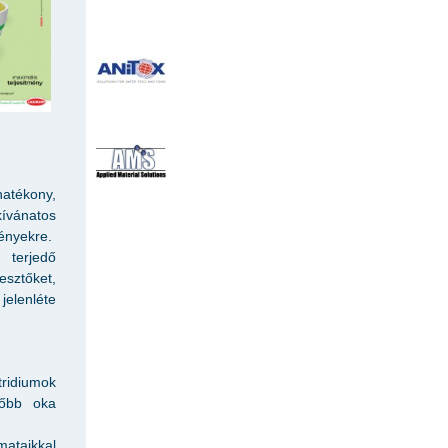
atékony,
ívánatos
ényekre.
 terjedő
sztőket,
jelenléte
tridiumok
főbb oka
mataikkal