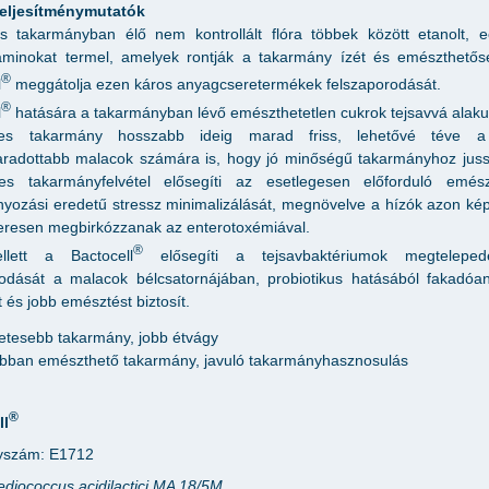
teljesítménymutatók
 takarmányban élő nem kontrollált flóra többek között etanolt, e
aminokat termel, amelyek rontják a takarmány ízét és emészthetős
®
l
meggátolja ezen káros anyagcseretermékek felszaporodását.
®
l
hatására a takarmányban lévő emészthetetlen cukrok tejsavvá alaku
s takarmány hosszabb ideig marad friss, lehetővé téve a 
radottabb malacok számára is, hogy jó minőségű takarmányhoz juss
tes takarmányfelvétel elősegíti az esetlegesen előforduló emészt
yozási eredetű stressz minimalizálását, megnövelve a hízók azon ké
eresen megbirkózzanak az enterotoxémiával.
®
llett a Bactocell
elősegíti a tejsavbaktériumok megtelepe
odását a malacok bélcsatornájában, probiotikus hatásából fakadóa
 és jobb emésztést biztosít.
letesebb takarmány, jobb étvágy
bban emészthető takarmány, javuló takarmányhasznosulás
®
ll
yszám: E1712
ediococcus acidilactici MA 18/5M