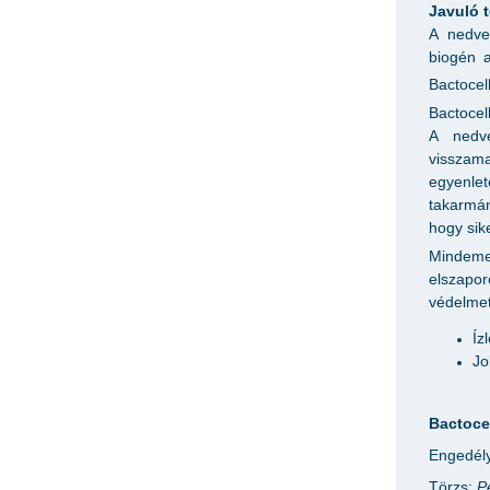
Javuló 
A nedves
biogén 
Bactocel
Bactocel
A nedve
visszama
egyenle
takarmán
hogy sik
Mindeme
elszapor
védelmet
Íz
Jo
Bactoce
Engedél
Törzs:
P