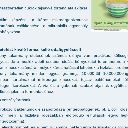
észthetetlen cukrok tejsavvá történő átalakítása
iofilm képzése, a káros mikroorganizmusok
ámának csökkentése, a mikrobiális egyensúly
abályozása
tetés: kiváló forma, kellő odafigyeléssel!
kony takarmány etetésének számos előnye van: praktikus, költségh
es…de a moslék adott esetben ideális környezetet teremthet nem k
anizmusok számára, melyek káros hatással lehetnek a hizlalási eredm
kony takarmány minden egyes grammja 10.000-től 10.000.000-ig
mban tartalmazhat mikroorganizmusokat: tejsav baktériumokat, éle
togén kórokozókat. A víz és a gabonák szubsztrátjainak együttes 
eltételt jelent a fermentációhoz.
b veszélyforrások:
rokozó baktériumok elszaporodása (enteropatogének, pl. E.coli, clos
b.), mely a hizlalási időszakban előforduló elhullások egyik leg
nterotoxémia).
 élesztőgombák és a nem kívánatos baktériumok fermentációs folya