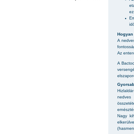
et
ez
Em
id
Hogyan 
A nedves
fontossá
Az enter
A Bactoc
verseng
elszaporo
Gyorsab
Hizlaldá
nedves 
összeté
emésztés
Nagy kih
elkerül
(hasmen