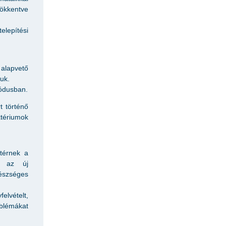
sökkentve
elepítési
 alapvető
uk.
iódusban.
t történő
tériumok
ttérnek a
ll az új
észséges
elvételt,
blémákat