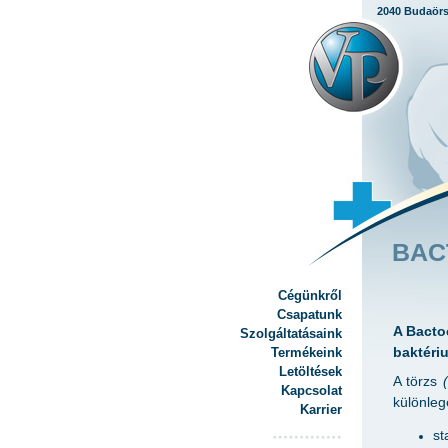
2040 Budaörs,
BACT
Cégünkről
Csapatunk
A Bacto
Szolgáltatásaink
baktéri
Termékeink
Letöltések
A törzs
Kapcsolat
különleg
Karrier
st