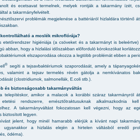
anolt és ecetsavat termelnek, melyek rontják a takarmány ízét, c
által a takarmányfelvételt.
észtőszervi problémák megjelenése a battériáról hizlaldára történő átt
őszakban.
kontrollálható a moslék mikroflórája?
 etetőrendszer higiéniája (a csöveket és a takarmányt is beleértve)
gú abban, hogy a hizlalási időszakban előforduló kórokozókat korlátozz
obaktériumok elszaporodása okozza a legtöbb problémát ebben a per
®
ell
segíti a tejsavbaktériumok szaporodását, amely a tápanyagokér
és, valamint a tejsav termelés révén gátolja a nemkívánatos bak
dását (clostridiumok, salmonellák, E.coli stb.).
b és biztonságosabb takarmányváltás
ra telepítéskor, amikor a malacok a korábbi száraz takarmányról á
etetési rendszerre, emésztőtraktusuknak alkalmazkodnia ke
telhez. A takarmányváltást fokozatosan kell végezni, hogy az eg
 biztosított legyen.
ívást jelent, hogy minél hamarabb elérjük a kívánt napi takarmányf
ve ugyanakkor a hizlalás elején a hirtelen váltásból eredő pro
és, ödéma).