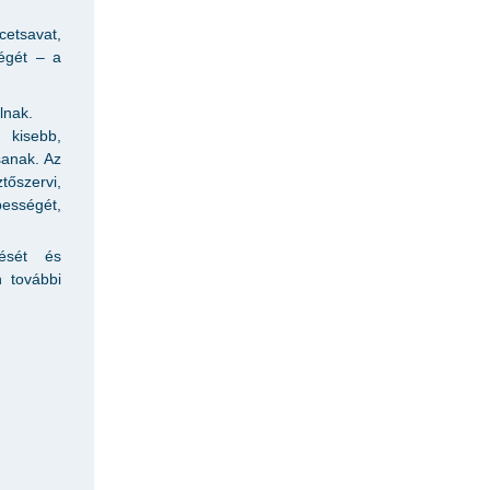
cetsavat,
égét – a
lnak.
kisebb,
anak. Az
őszervi,
pességét,
dését és
n további